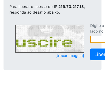
Para liberar o acesso
do IP
216.73.217.13
,
responda ao desafio abaixo.
Digite 
lado no
[trocar imagem]